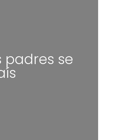
s padres se
aís