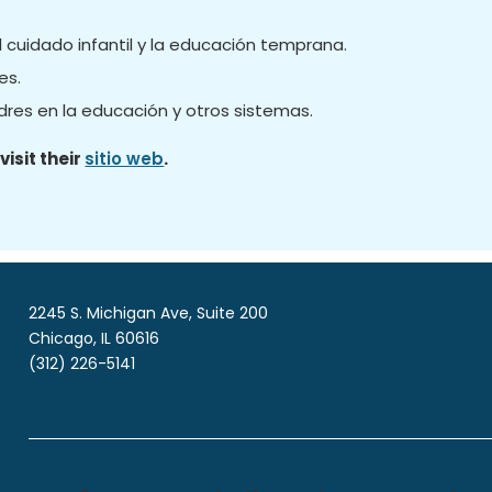
l cuidado infantil y la educación temprana.
es.
adres en la educación y otros sistemas.
isit their
sitio web
.
2245 S. Michigan Ave, Suite 200
Chicago, IL 60616
(312) 226-5141