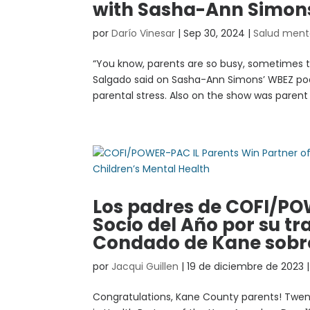
with Sasha-Ann Simon
por
Darío Vinesar
|
Sep 30, 2024
|
Salud ment
“You know, parents are so busy, sometimes th
Salgado said on Sasha-Ann Simons’ WBEZ podca
parental stress. Also on the show was parent 
Los padres de COFI/PO
Socio del Año por su tr
Condado de Kane sobre 
por
Jacqui Guillen
|
19 de diciembre de 2023
Congratulations, Kane County parents! Twe