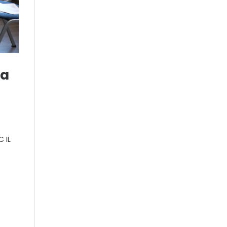
 a
C IL