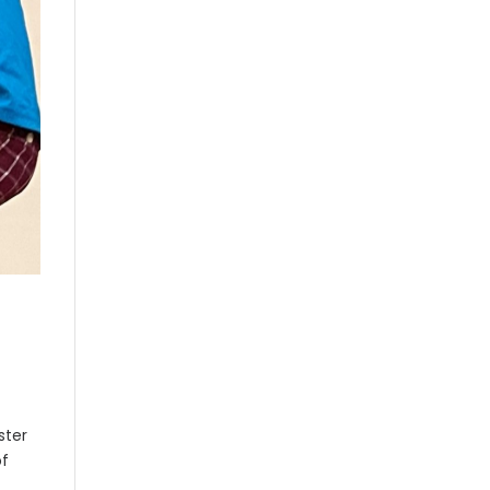
ster
of