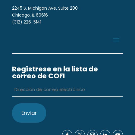
2245 S. Michigan Ave, Suite 200
Chicago, IL 60616
(312) 226-5141
Regístrese en la lista de
correo de COFI
Dirección
de
correo
electrónico
*